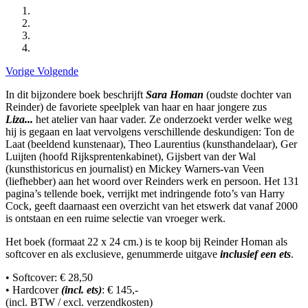
Vorige
Volgende
In dit bijzondere boek beschrijft
Sara Homan
(oudste dochter van
Reinder) de favoriete speelplek van haar en haar jongere zus
Liza...
het atelier van haar vader. Ze onderzoekt verder welke weg
hij is gegaan en laat vervolgens verschillende deskundigen: Ton de
Laat (beeldend kunstenaar), Theo Laurentius (kunsthandelaar), Ger
Luijten (hoofd Rijksprentenkabinet), Gijsbert van der Wal
(kunsthistoricus en journalist) en Mickey Warners-van Veen
(liefhebber) aan het woord over Reinders werk en persoon. Het 131
pagina’s tellende boek, verrijkt met indringende foto’s van Harry
Cock, geeft daarnaast een overzicht van het etswerk dat vanaf 2000
is ontstaan en een ruime selectie van vroeger werk.
Het boek (formaat 22 x 24 cm.) is te koop bij Reinder Homan als
softcover en als exclusieve, genummerde uitgave
inclusief een ets
.
• Softcover: € 28,50
• Hardcover
(incl. ets)
: € 145,-
(incl. BTW / excl. verzendkosten)