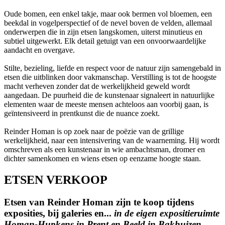
Oude bomen, een enkel takje, maar ook bermen vol bloemen, een
beekdal in vogelperspectief of de nevel boven de velden, allemaal
onderwerpen die in zijn etsen langskomen, uiterst minutieus en
subtiel uitgewerkt. Elk detail getuigt van een onvoorwaardelijke
aandacht en overgave.
Stilte, bezieling, liefde en respect voor de natuur zijn samengebald in
etsen die uitblinken door vakmanschap. Verstilling is tot de hoogste
macht verheven zonder dat de werkelijkheid geweld wordt
aangedaan. De puurheid die de kunstenaar signaleert in natuurlijke
elementen waar de meeste mensen achteloos aan voorbij gaan, is
geïntensiveerd in prentkunst die de nuance zoekt.
Reinder Homan is op zoek naar de poëzie van de grillige
werkelijkheid, naar een intensivering van de waarneming. Hij wordt
omschreven als een kunstenaar in wie ambachtsman, dromer en
dichter samenkomen en wiens etsen op eenzame hoogte staan.
ETSEN VERKOOP
Etsen van Reinder Homan zijn te koop tijdens
exposities, bij galeries en...
in de eigen expositieruimte
Homan-Hupkens in Prent en Beeld in Bakhuizen.