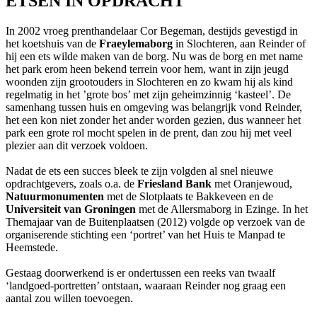
ETSEN IN OPDRACHT
In 2002 vroeg prenthandelaar Cor Begeman, destijds gevestigd in
het koetshuis van de
Fraeylemaborg
in Slochteren, aan Reinder of
hij een ets wilde maken van de borg. Nu was de borg en met name
het park erom heen bekend terrein voor hem, want in zijn jeugd
woonden zijn grootouders in Slochteren en zo kwam hij als kind
regelmatig in het ’grote bos’ met zijn geheimzinnig ‘kasteel’. De
samenhang tussen huis en omgeving was belangrijk vond Reinder,
het een kon niet zonder het ander worden gezien, dus wanneer het
park een grote rol mocht spelen in de prent, dan zou hij met veel
plezier aan dit verzoek voldoen.
Nadat de ets een succes bleek te zijn volgden al snel nieuwe
opdrachtgevers, zoals o.a. de
Friesland Bank
met Oranjewoud,
Natuurmonumenten
met de Slotplaats te Bakkeveen en de
Universiteit van Groningen
met de Allersmaborg in Ezinge. In het
Themajaar van de Buitenplaatsen (2012) volgde op verzoek van de
organiserende stichting een ‘portret’ van het Huis te Manpad te
Heemstede.
Gestaag doorwerkend is er ondertussen een reeks van twaalf
‘landgoed-portretten’ ontstaan, waaraan Reinder nog graag een
aantal zou willen toevoegen.